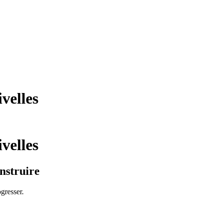
velles
velles
nstruire
ogresser.